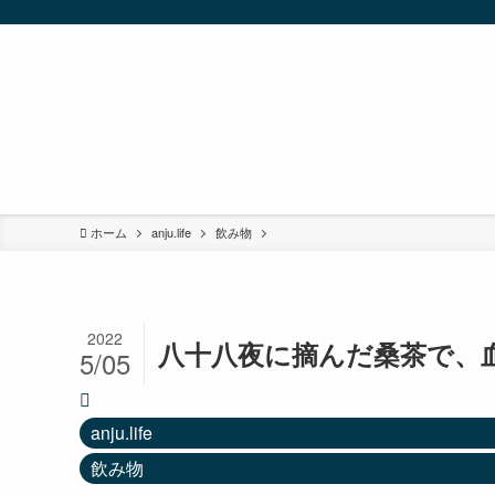
ホーム
anju.life
飲み物
2022
八十八夜に摘んだ桑茶で、
5/05
anju.life
飲み物