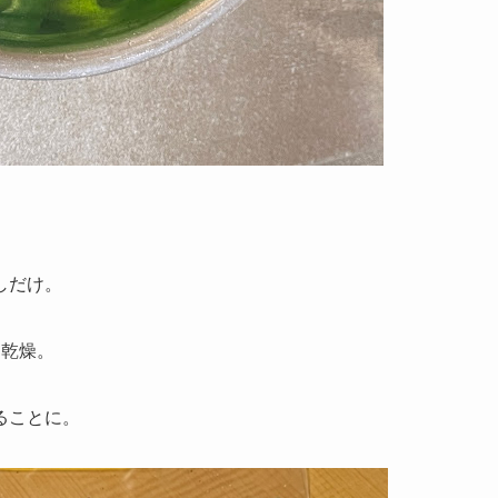
しだけ。
日乾燥。
ることに。