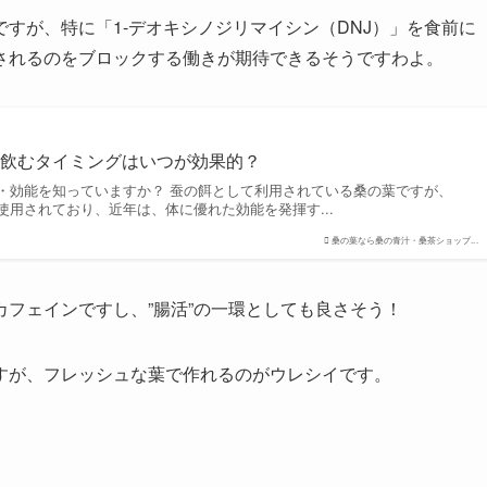
すが、特に「1-デオキシノジリマイシン（DNJ）」を食前に
されるのをブロックする働きが期待できるそうですわよ。
？飲むタイミングはいつが効果的？
・効能を知っていますか？ 蚕の餌として利用されている桑の葉ですが、
使用されており、近年は、体に優れた効能を発揮す...
桑の葉なら桑の青汁・桑茶ショップ...
フェインですし、”腸活”の一環としても良さそう！
すが、フレッシュな葉で作れるのがウレシイです。