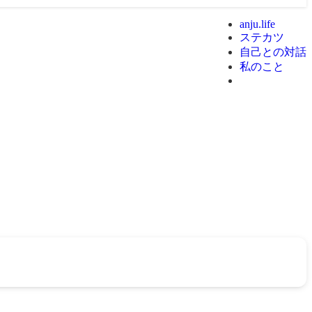
anju.life
ステカツ
自己との対話
私のこと