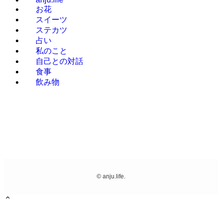
お花
スイーツ
ステカツ
占い
私のこと
自己との対話
食事
飲み物
©
anju.life.