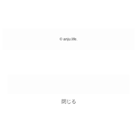
©
anju.life.
閉じる